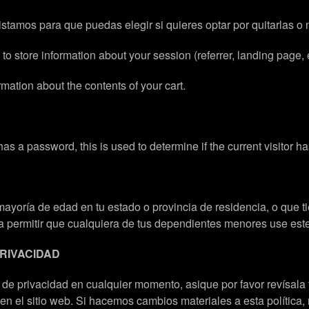
istamos para que puedas elegir si quieres optar por quitarlas o 
o store information about your session (referrer, landing page, e
rmation about the contents of your cart.
 has a password, this is used to determine if the current visitor h
la mayoría de edad en tu estado o provincia de residencia, o que 
 permitir que cualquiera de tus dependientes menores use este 
PRIVACIDAD
a de privacidad en cualquier momento, asique por favor revísal
 el sitio web. Si hacemos cambios materiales a esta política, n